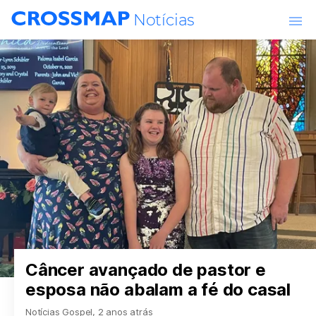
Skip to main content
Notícias
Mundo
Igreja e Ministério
Política
Cultura e Entretenimento
Opinião
Câncer avançado de pastor e
Vida
esposa não abalam a fé do casal
Notícias Gospel
,
2 anos atrás