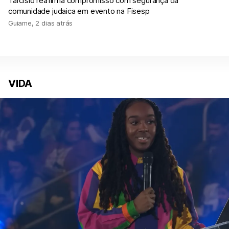
Tarcísio reafirma compromisso com segurança da
comunidade judaica em evento na Fisesp
Guiame
,
2 dias atrás
VIDA