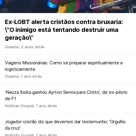
Ex-LGBT alerta cristãos contra bruxaria:
\”O inimigo está tentando destruir uma
geração\”
Guiame
,
2 anos atrás
Viagens Missionárias: Como se preparar espiritualmente e
logisticamente
Guiame
,
1 ano atrás
‘Neuza Itioka ganhou Ayrton Senna para Cristo’, diz ex-piloto
de F1
Notícias Gospel
,
1 ano atrás
Jogador cristão diz que devemos dar testemunho: ‘Orgulho
da cruz’
Notícias Gospel
,
1 ano atrás