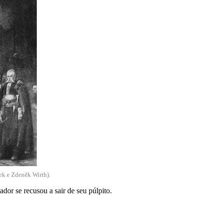
ek e Zdeněk Wirth).
or se recusou a sair de seu púlpito.