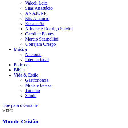
Valcelí Leite
Silas Anastácio
ANAJURE
Elis Amâncio
Rosana Sá
Adriane e Rodrigo Salvitti
Caroline Fontes
Marcio Scarpellini
Ubirajara Crespo
Música
Nacional
Internacional
Podcasts
Bíblia
Vida & Estilo
Gastronomia
Moda e beleza
Turismo
Saúde
Doe para o Guiame
MENU
Mundo Cristão