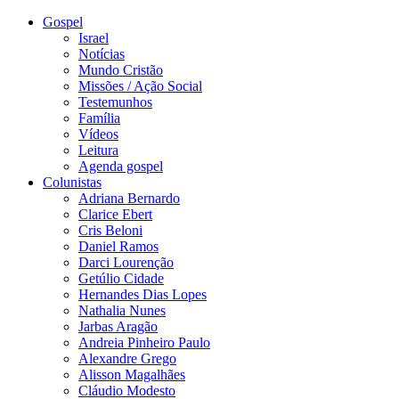
Gospel
Israel
Notícias
Mundo Cristão
Missões / Ação Social
Testemunhos
Família
Vídeos
Leitura
Agenda gospel
Colunistas
Adriana Bernardo
Clarice Ebert
Cris Beloni
Daniel Ramos
Darci Lourenção
Getúlio Cidade
Hernandes Dias Lopes
Nathalia Nunes
Jarbas Aragão
Andreia Pinheiro Paulo
Alexandre Grego
Alisson Magalhães
Cláudio Modesto