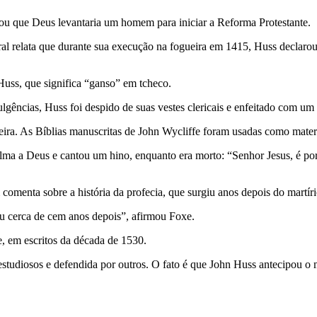
zou que Deus levantaria um homem para iniciar a Reforma Protestante.
 oral relata que durante sua execução na fogueira em 1415, Huss decl
uss, que significa “ganso” em tcheco.
dulgências, Huss foi despido de suas vestes clericais e enfeitado com
ra. As Bíblias manuscritas de John Wycliffe foram usadas como materi
ma a Deus e cantou um hino, enquanto era morto: “Senhor Jesus, é por 
omenta sobre a história da profecia, que surgiu anos depois do martír
giu cerca de cem anos depois”, afirmou Foxe.
e, em escritos da década de 1530.
 estudiosos e defendida por outros. O fato é que John Huss antecipou o