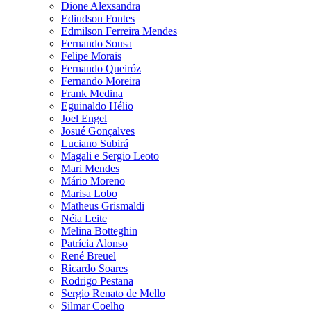
Dione Alexsandra
Ediudson Fontes
Edmilson Ferreira Mendes
Fernando Sousa
Felipe Morais
Fernando Queiróz
Fernando Moreira
Frank Medina
Eguinaldo Hélio
Joel Engel
Josué Gonçalves
Luciano Subirá
Magali e Sergio Leoto
Mari Mendes
Mário Moreno
Marisa Lobo
Matheus Grismaldi
Néia Leite
Melina Botteghin
Patrícia Alonso
René Breuel
Ricardo Soares
Rodrigo Pestana
Sergio Renato de Mello
Silmar Coelho