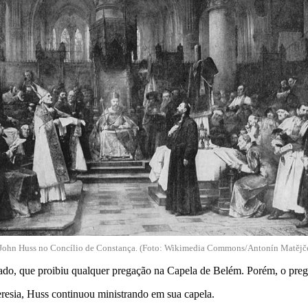
a John Huss no Concílio de Constança. (Foto: Wikimedia Commons/Antonín Matějč
o, que proibiu qualquer pregação na Capela de Belém. Porém, o pregad
esia, Huss continuou ministrando em sua capela.