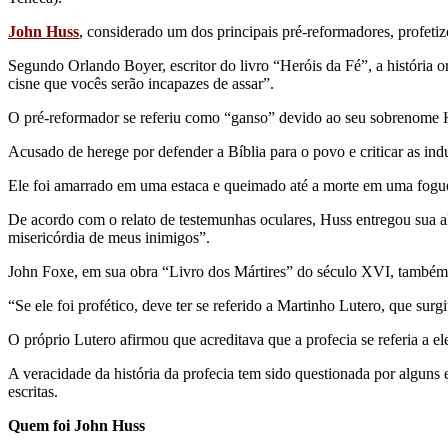
John Huss
, considerado um dos principais pré-reformadores, profeti
Segundo Orlando Boyer, escritor do livro “Heróis da Fé”, a história
cisne que vocês serão incapazes de assar”.
O pré-reformador se referiu como “ganso” devido ao seu sobrenome H
Acusado de herege por defender a Bíblia para o povo e criticar as in
Ele foi amarrado em uma estaca e queimado até a morte em uma foguei
De acordo com o relato de testemunhas oculares, Huss entregou sua al
misericórdia de meus inimigos”.
John Foxe, em sua obra “Livro dos Mártires” do século XVI, também c
“Se ele foi profético, deve ter se referido a Martinho Lutero, que sur
O próprio Lutero afirmou que acreditava que a profecia se referia a el
A veracidade da história da profecia tem sido questionada por alguns
escritas.
Quem foi John Huss