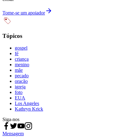
Torne-se um apoiador
Tópicos
gospel
fé
criança
menino
mãe
pecado
oração
igreja
foto
EUA
Los Angeles
Kathryn Krick
Siga-nos
Mensagem