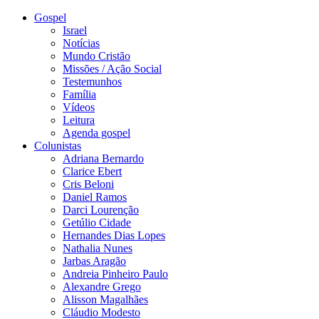
Gospel
Israel
Notícias
Mundo Cristão
Missões / Ação Social
Testemunhos
Família
Vídeos
Leitura
Agenda gospel
Colunistas
Adriana Bernardo
Clarice Ebert
Cris Beloni
Daniel Ramos
Darci Lourenção
Getúlio Cidade
Hernandes Dias Lopes
Nathalia Nunes
Jarbas Aragão
Andreia Pinheiro Paulo
Alexandre Grego
Alisson Magalhães
Cláudio Modesto