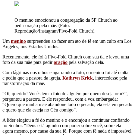
O menino emocionou a congregação da 5F Church ao
pedir oração pela mãe. (Foto:
Reprodução/Instagram/Five-Fold Church).
Um
menino
surpreendeu ao fazer um ato de fé em um culto em Los
Angeles, nos Estados Unidos.
Recentemente, ele foi à Five-Fold Church com sua tia e levou uma
foto da sua mãe para pedir
oração
pela salvação dela.
Com lágrimas nos olhos e agarrando a foto, o menino foi até o altar
e pediu que a pastora da igreja,
Kathryn Krick
, intercedesse pela
transformação da mãe.
“Oi, querido! Vocês tem a foto de alguém por quem deseja orar?”,
perguntou a pastora. E ele respondeu, com a voz embargada:
“Quero que minha mãe abandone todo o pecado, ela está em pecado
e quero que ela esteja no Céu comigo”.
A líder elogiou a fé do menino e o encorajou a continuar confiando
no Senhor. “Deus está agindo com poder sobre você, sobre ela
agora mesmo, por causa da sua fé. Porque com fé nada é impossível.