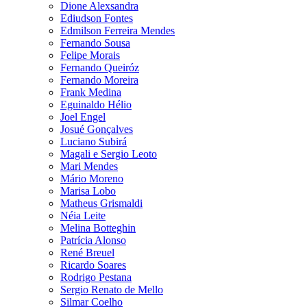
Dione Alexsandra
Ediudson Fontes
Edmilson Ferreira Mendes
Fernando Sousa
Felipe Morais
Fernando Queiróz
Fernando Moreira
Frank Medina
Eguinaldo Hélio
Joel Engel
Josué Gonçalves
Luciano Subirá
Magali e Sergio Leoto
Mari Mendes
Mário Moreno
Marisa Lobo
Matheus Grismaldi
Néia Leite
Melina Botteghin
Patrícia Alonso
René Breuel
Ricardo Soares
Rodrigo Pestana
Sergio Renato de Mello
Silmar Coelho