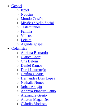
Gospel
Israel
Notícias
Mundo Cristão
Missões / Ação Social
Testemunhos
Família
Vídeos
Leitura
Agenda gospel
Colunistas
Adriana Bernardo
Clarice Ebert
Cris Beloni
Daniel Ramos
Darci Lourenção
Getúlio Cidade
Hernandes Dias Lopes
Nathalia Nunes
Jarbas Aragão
Andreia Pinheiro Paulo
Alexandre Grego
Alisson Magalhães
Cláudio Modesto