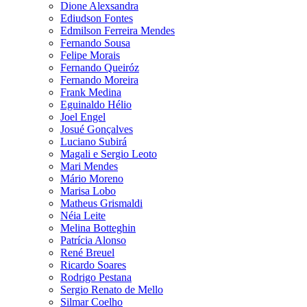
Dione Alexsandra
Ediudson Fontes
Edmilson Ferreira Mendes
Fernando Sousa
Felipe Morais
Fernando Queiróz
Fernando Moreira
Frank Medina
Eguinaldo Hélio
Joel Engel
Josué Gonçalves
Luciano Subirá
Magali e Sergio Leoto
Mari Mendes
Mário Moreno
Marisa Lobo
Matheus Grismaldi
Néia Leite
Melina Botteghin
Patrícia Alonso
René Breuel
Ricardo Soares
Rodrigo Pestana
Sergio Renato de Mello
Silmar Coelho