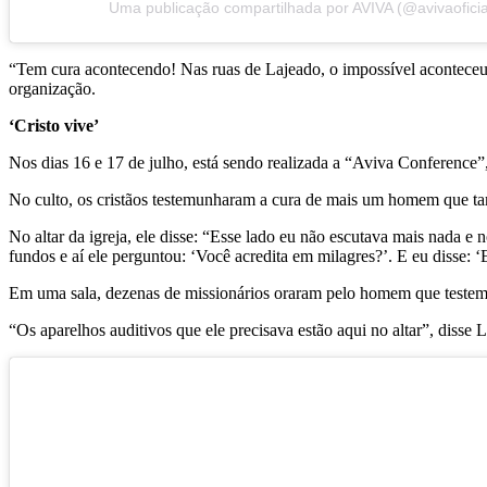
Uma publicação compartilhada por AVIVA (@avivaoficia
“Tem cura acontecendo! Nas ruas de Lajeado, o impossível acontece
organização.
‘Cristo vive’
Nos dias 16 e 17 de julho, está sendo realizada a “Aviva Conference”
No culto, os cristãos testemunharam a cura de mais um homem que ta
No altar da igreja, ele disse: “Esse lado eu não escutava mais nada
fundos e aí ele perguntou: ‘Você acredita em milagres?’. E eu disse: ‘
Em uma sala, dezenas de missionários oraram pelo homem que testem
“Os aparelhos auditivos que ele precisava estão aqui no altar”, disse