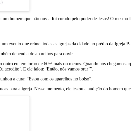
l)
u: um homem que não ouvia foi curado pelo poder de Jesus! O mesmo D
, um evento que reúne todas as igrejas da cidade no prédio da Igreja B
mbém dependia de aparelhos para ouvir.
 e no outro era em torno de 60% mais ou menos. Quando nós chegamos aq
Eu acredito’. E ele falou: ‘Então, nós vamos orar’”.
unhou a cura: “Estou com os aparelhos no bolso”.
 Lucas para a igreja. Nesse momento, ele testou a audição do homem que 