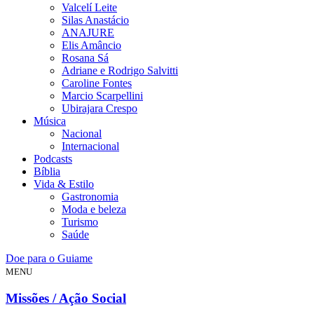
Valcelí Leite
Silas Anastácio
ANAJURE
Elis Amâncio
Rosana Sá
Adriane e Rodrigo Salvitti
Caroline Fontes
Marcio Scarpellini
Ubirajara Crespo
Música
Nacional
Internacional
Podcasts
Bíblia
Vida & Estilo
Gastronomia
Moda e beleza
Turismo
Saúde
Doe para o Guiame
MENU
Missões / Ação Social