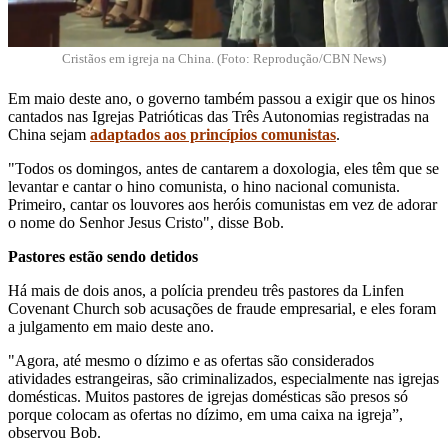
Cristãos em igreja na China. (Foto: Reprodução/CBN News)
Em maio deste ano, o governo também passou a exigir que os hinos
cantados nas Igrejas Patrióticas das Três Autonomias registradas na
China sejam
adaptados aos princípios comunistas
.
"Todos os domingos, antes de cantarem a doxologia, eles têm que se
levantar e cantar o hino comunista, o hino nacional comunista.
Primeiro, cantar os louvores aos heróis comunistas em vez de adorar
o nome do Senhor Jesus Cristo", disse Bob.
Pastores estão sendo detidos
Há mais de dois anos, a polícia prendeu três pastores da Linfen
Covenant Church sob acusações de fraude empresarial, e eles foram
a julgamento em maio deste ano.
"Agora, até mesmo o dízimo e as ofertas são considerados
atividades estrangeiras, são criminalizados, especialmente nas igrejas
domésticas. Muitos pastores de igrejas domésticas são presos só
porque colocam as ofertas no dízimo, em uma caixa na igreja”,
observou Bob.