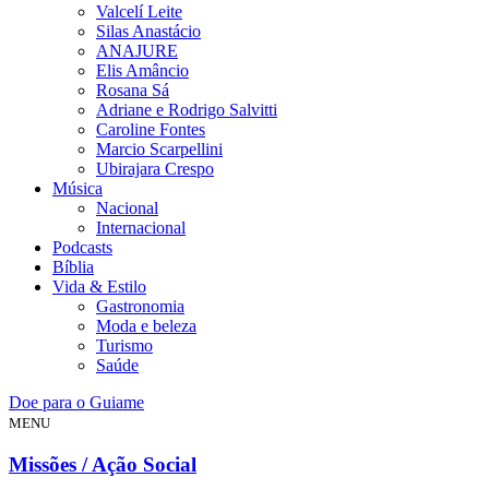
Valcelí Leite
Silas Anastácio
ANAJURE
Elis Amâncio
Rosana Sá
Adriane e Rodrigo Salvitti
Caroline Fontes
Marcio Scarpellini
Ubirajara Crespo
Música
Nacional
Internacional
Podcasts
Bíblia
Vida & Estilo
Gastronomia
Moda e beleza
Turismo
Saúde
Doe para o Guiame
MENU
Missões / Ação Social