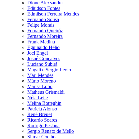
Dione Alexsandra
Ediudson Fontes
Edmilson Ferreira Mendes
Fernando Sousa
Felipe Morais
Fernando Queiróz
Fernando Moreira
Frank Medina
Eguinaldo Hélio
Joel Engel
Josué Gonçalves
Luciano Subirá
Magali e Sergio Leoto
Mari Mendes
Mário Moreno
Marisa Lobo
Matheus Grismaldi
Néia Leite
Melina Botteghin
Patrícia Alonso
René Breuel
Ricardo Soares
Rodrigo Pestana
Sergio Renato de Mello
Silmar Coelho