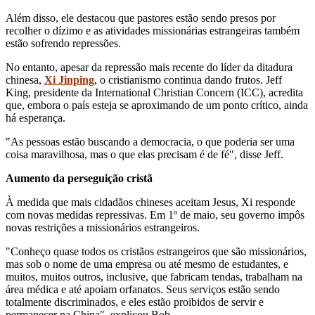
Além disso, ele destacou que pastores estão sendo presos por
recolher o dízimo e as atividades missionárias estrangeiras também
estão sofrendo repressões.
No entanto, apesar da repressão mais recente do líder da ditadura
chinesa,
Xi Jinping
, o cristianismo continua dando frutos. Jeff
King, presidente da International Christian Concern (ICC), acredita
que, embora o país esteja se aproximando de um ponto crítico, ainda
há esperança.
"As pessoas estão buscando a democracia, o que poderia ser uma
coisa maravilhosa, mas o que elas precisam é de fé", disse Jeff.
Aumento da perseguição cristã
À medida que mais cidadãos chineses aceitam Jesus, Xi responde
com novas medidas repressivas. Em 1º de maio, seu governo impôs
novas restrições a missionários estrangeiros.
"Conheço quase todos os cristãos estrangeiros que são missionários,
mas sob o nome de uma empresa ou até mesmo de estudantes, e
muitos, muitos outros, inclusive, que fabricam tendas, trabalham na
área médica e até apoiam orfanatos. Seus serviços estão sendo
totalmente discriminados, e eles estão proibidos de servir e
permanecer na China", explicou Bob.