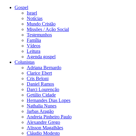
Gospel
Israel
Notícias
Mundo Cristão
Missões / Ação Social
Testemunhos
Família
Vídeos
Leitura
Agenda gospel
Colunistas
Adriana Bernardo
Clarice Ebert
Cris Beloni
Daniel Ramos
Darci Lourenção
Getúlio Cidade
Hernandes Dias Lopes
Nathalia Nunes
Jarbas Aragão
Andreia Pinheiro Paulo
Alexandre Grego
Alisson Magalhães
Cláudio Modesto