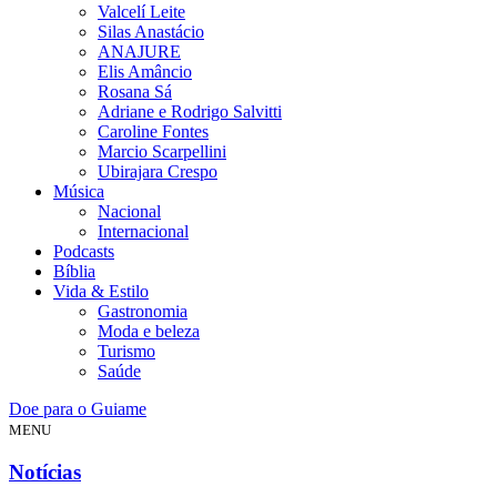
Valcelí Leite
Silas Anastácio
ANAJURE
Elis Amâncio
Rosana Sá
Adriane e Rodrigo Salvitti
Caroline Fontes
Marcio Scarpellini
Ubirajara Crespo
Música
Nacional
Internacional
Podcasts
Bíblia
Vida & Estilo
Gastronomia
Moda e beleza
Turismo
Saúde
Doe para o Guiame
MENU
Notícias