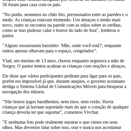
50 foram para casa com os pais.
"No porão, sentamos no chão frio, pressionados entre as paredes e o
medo. As crianças estavam tremendo. Um abraçou o irmão mais
novo, outro se encostou na parede com as mãos sobre as orelhas,
como se isso pudesse calar o horror do lado de fora", lembrou o
pastor.
"Alguns sussurraram baixinho: 'Mãe, onde você está?', enquanto
outros apenas olhavam para o espaço, congelados”.
Vlad, um menino de 13 anos, chorou enquanto segurava a mão de
Sergey. O pastor tentou acalmar as crianças com orações e abraços.
Ele disse que vários participantes pediram para ligar para os pais,
porém era impossível já que, durante ataques, o governo ucraniano
desliga o Sistema Global de Comunicações Móveis para bloquear a
navegação dos mísseis.
"Não houve jogos barulhentos, nem risos, nem verão. Havia
crianças que já haviam suportado mais do que o coração de qualquer
criança deveria ter que suportar", comentou Vivchar.
"E nenhuma foto pode realmente mostrar o que vimos em seus
olhos. Mas devemos falar sobre isso, orar e nunca nos acostumar