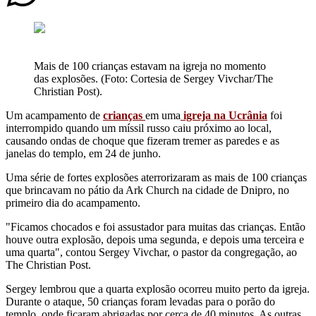
Mais de 100 crianças estavam na igreja no momento
das explosões. (Foto: Cortesia de Sergey Vivchar/The
Christian Post).
Um acampamento de
crianças
em uma
igreja na Ucrânia
foi
interrompido quando um míssil russo caiu próximo ao local,
causando ondas de choque que fizeram tremer as paredes e as
janelas do templo, em 24 de junho.
Uma série de fortes explosões aterrorizaram as mais de 100 crianças
que brincavam no pátio da Ark Church na cidade de Dnipro, no
primeiro dia do acampamento.
"Ficamos chocados e foi assustador para muitas das crianças. Então
houve outra explosão, depois uma segunda, e depois uma terceira e
uma quarta", contou Sergey Vivchar, o pastor da congregação, ao
The Christian Post.
Sergey lembrou que a quarta explosão ocorreu muito perto da igreja.
Durante o ataque, 50 crianças foram levadas para o porão do
templo, onde ficaram abrigadas por cerca de 40 minutos. As outras