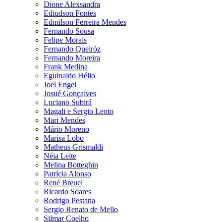
Dione Alexsandra
Ediudson Fontes
Edmilson Ferreira Mendes
Fernando Sousa
Felipe Morais
Fernando Queiróz
Fernando Moreira
Frank Medina
Eguinaldo Hélio
Joel Engel
Josué Gonçalves
Luciano Subirá
Magali e Sergio Leoto
Mari Mendes
Mário Moreno
Marisa Lobo
Matheus Grismaldi
Néia Leite
Melina Botteghin
Patrícia Alonso
René Breuel
Ricardo Soares
Rodrigo Pestana
Sergio Renato de Mello
Silmar Coelho