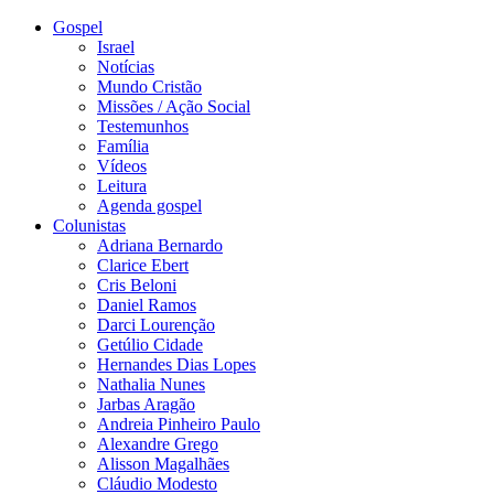
Gospel
Israel
Notícias
Mundo Cristão
Missões / Ação Social
Testemunhos
Família
Vídeos
Leitura
Agenda gospel
Colunistas
Adriana Bernardo
Clarice Ebert
Cris Beloni
Daniel Ramos
Darci Lourenção
Getúlio Cidade
Hernandes Dias Lopes
Nathalia Nunes
Jarbas Aragão
Andreia Pinheiro Paulo
Alexandre Grego
Alisson Magalhães
Cláudio Modesto