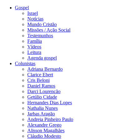
Gospel
Israel
Notícias
Mundo Cristão
Missões / Ação Social
Testemunhos
Família
Vídeos
Leitura
Agenda gospel
Colunistas
Adriana Bernardo
Clarice Ebert
Cris Beloni
Daniel Ramos
Darci Lourenção
Getúlio Cidade
Hernandes Dias Lopes
Nathalia Nunes
Jarbas Aragão
Andreia Pinheiro Paulo
Alexandre Grego
Alisson Magalhães
Cláudio Modesto