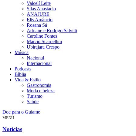
Valcelí Leite
Silas Anastácio
ANAJURE
Elis Amâncio
Rosana Sá
Adriane e Rodrigo Salvitti
Caroline Fontes
Marcio Scarpellini
Ubirajara Crespo
Música
Nacional
Internacional
Podcasts
Bíblia
Vida & Estilo
Gastronomia
Moda e beleza
Turismo
Saúde
Doe para o Guiame
MENU
Notícias