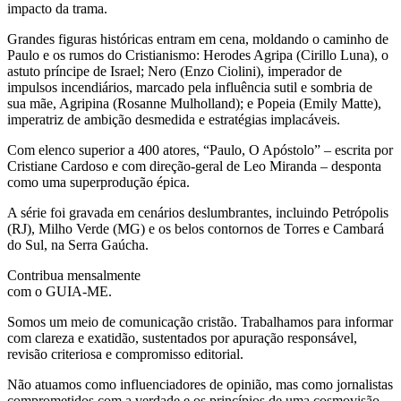
impacto da trama.
Grandes figuras históricas entram em cena, moldando o caminho de
Paulo e os rumos do Cristianismo: Herodes Agripa (Cirillo Luna), o
astuto príncipe de Israel; Nero (Enzo Ciolini), imperador de
impulsos incendiários, marcado pela influência sutil e sombria de
sua mãe, Agripina (Rosanne Mulholland); e Popeia (Emily Matte),
imperatriz de ambição desmedida e estratégias implacáveis.
Com elenco superior a 400 atores, “Paulo, O Apóstolo” – escrita por
Cristiane Cardoso e com direção-geral de Leo Miranda – desponta
como uma superprodução épica.
A série foi gravada em cenários deslumbrantes, incluindo Petrópolis
(RJ), Milho Verde (MG) e os belos contornos de Torres e Cambará
do Sul, na Serra Gaúcha.
Contribua mensalmente
com o GUIA-ME.
Somos um meio de comunicação cristão. Trabalhamos para informar
com clareza e exatidão, sustentados por apuração responsável,
revisão criteriosa e compromisso editorial.
Não atuamos como influenciadores de opinião, mas como jornalistas
comprometidos com a verdade e os princípios de uma cosmovisão