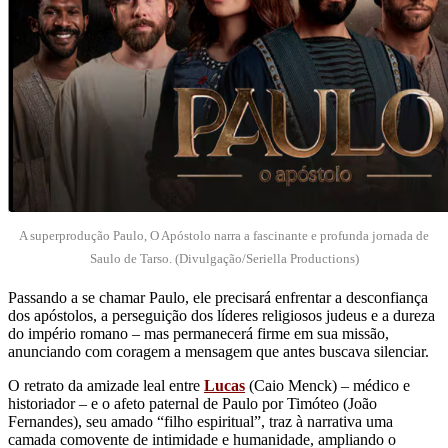
A superprodução Paulo, O Apóstolo narra a fascinante e profunda jornada de
Saulo de Tarso. (Divulgação/Seriella Productions)
Passando a se chamar Paulo, ele precisará enfrentar a desconfiança
dos apóstolos, a perseguição dos líderes religiosos judeus e a dureza
do império romano – mas permanecerá firme em sua missão,
anunciando com coragem a mensagem que antes buscava silenciar.
O retrato da amizade leal entre
Lucas
(Caio Menck) – médico e
historiador – e o afeto paternal de Paulo por Timóteo (João
Fernandes), seu amado “filho espiritual”, traz à narrativa uma
camada comovente de intimidade e humanidade, ampliando o