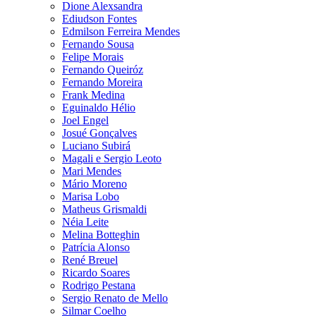
Dione Alexsandra
Ediudson Fontes
Edmilson Ferreira Mendes
Fernando Sousa
Felipe Morais
Fernando Queiróz
Fernando Moreira
Frank Medina
Eguinaldo Hélio
Joel Engel
Josué Gonçalves
Luciano Subirá
Magali e Sergio Leoto
Mari Mendes
Mário Moreno
Marisa Lobo
Matheus Grismaldi
Néia Leite
Melina Botteghin
Patrícia Alonso
René Breuel
Ricardo Soares
Rodrigo Pestana
Sergio Renato de Mello
Silmar Coelho