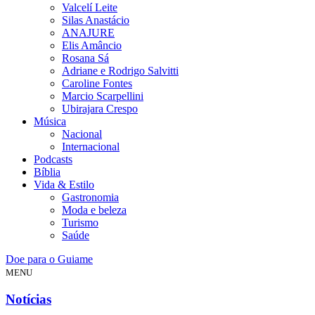
Valcelí Leite
Silas Anastácio
ANAJURE
Elis Amâncio
Rosana Sá
Adriane e Rodrigo Salvitti
Caroline Fontes
Marcio Scarpellini
Ubirajara Crespo
Música
Nacional
Internacional
Podcasts
Bíblia
Vida & Estilo
Gastronomia
Moda e beleza
Turismo
Saúde
Doe para o Guiame
MENU
Notícias