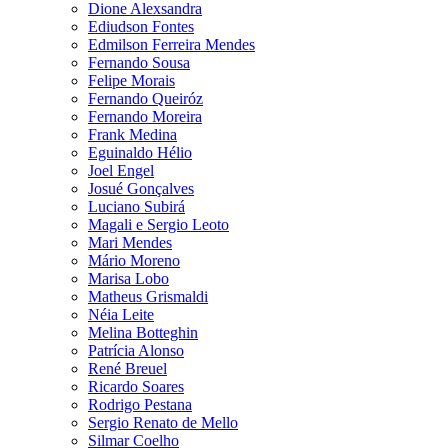
Dione Alexsandra
Ediudson Fontes
Edmilson Ferreira Mendes
Fernando Sousa
Felipe Morais
Fernando Queiróz
Fernando Moreira
Frank Medina
Eguinaldo Hélio
Joel Engel
Josué Gonçalves
Luciano Subirá
Magali e Sergio Leoto
Mari Mendes
Mário Moreno
Marisa Lobo
Matheus Grismaldi
Néia Leite
Melina Botteghin
Patrícia Alonso
René Breuel
Ricardo Soares
Rodrigo Pestana
Sergio Renato de Mello
Silmar Coelho