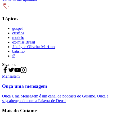
Tópicos
gospel
cristãos
modelo
ex-miss Brasil
Jakelyne Oliveira Mariano
batismo
fé
Siga-nos
Mensagem
Ouça uma mensagem
Ouça Uma Mensagem é um canal de podcasts do Guiame. Ouça e
seja abençoado com a Palavra de Deus!
Mais do Guiame