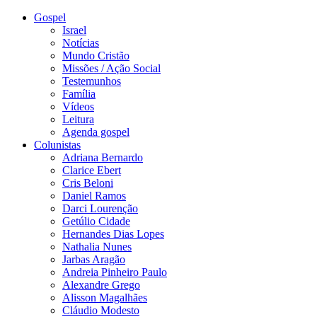
Gospel
Israel
Notícias
Mundo Cristão
Missões / Ação Social
Testemunhos
Família
Vídeos
Leitura
Agenda gospel
Colunistas
Adriana Bernardo
Clarice Ebert
Cris Beloni
Daniel Ramos
Darci Lourenção
Getúlio Cidade
Hernandes Dias Lopes
Nathalia Nunes
Jarbas Aragão
Andreia Pinheiro Paulo
Alexandre Grego
Alisson Magalhães
Cláudio Modesto