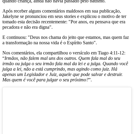
quando criança, ainda não havia passado pelo batismo.
Após receber alguns comentários maldosos em sua publicação,
Jakelyne se pronunciou em seus stories e explicou o motivo de ter
tomado esta decisão recentemente: "Por anos, eu pensava que era
pecadora e não era digna".
E continuou: "Deus nos chama do jeito que estamos, mas quem faz
a transformação na nossa vida é o Espírito Santo".
Nos comentários, ela compartilhou o versículo em ‭‭Tiago‬ ‭4‬:‭11‬-‭12:
“
Irmãos, não falem mal uns dos outros. Quem fala mal do seu
irmão ou julga o seu irmão fala mal da lei e a julga. Quando você
julga a lei, não a está cumprindo, mas agindo como juiz. Há
apenas um Legislador e Juiz, aquele que pode salvar e destruir.
Mas quem é você para julgar o seu próximo?
”.