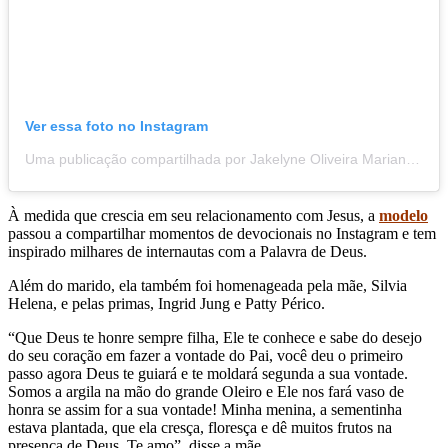
Ver essa foto no Instagram
Uma publicação compartilhada por Jakelyne Oliveira Mariano (@jaakelyne)
À medida que crescia em seu relacionamento com Jesus, a
modelo
passou a compartilhar momentos de devocionais no Instagram e tem
inspirado milhares de internautas com a Palavra de Deus.
Além do marido, ela também foi homenageada pela mãe, Silvia
Helena, e pelas primas,
Ingrid Jung e Patty Périco.
“Que Deus te honre sempre filha, Ele te conhece e sabe do desejo
do seu coração em fazer a vontade do Pai, você deu o primeiro
passo agora Deus te guiará e te moldará segunda a sua vontade.
Somos a argila na mão do grande Oleiro e Ele nos fará vaso de
honra se assim for a sua vontade! Minha menina, a sementinha
estava plantada, que ela cresça, floresça e dê muitos frutos na
presença de Deus. Te amo”, disse a mãe.