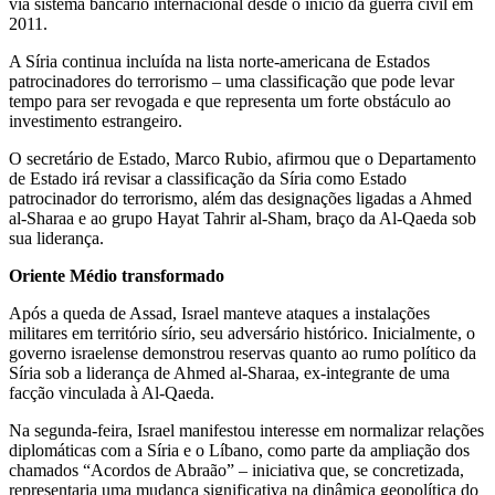
via sistema bancário internacional desde o início da guerra civil em
2011.
A Síria continua incluída na lista norte-americana de Estados
patrocinadores do terrorismo – uma classificação que pode levar
tempo para ser revogada e que representa um forte obstáculo ao
investimento estrangeiro.
O secretário de Estado, Marco Rubio, afirmou que o Departamento
de Estado irá revisar a classificação da Síria como Estado
patrocinador do terrorismo, além das designações ligadas a Ahmed
al-Sharaa e ao grupo Hayat Tahrir al-Sham, braço da Al-Qaeda sob
sua liderança.
Oriente Médio transformado
Após a queda de Assad, Israel manteve ataques a instalações
militares em território sírio, seu adversário histórico. Inicialmente, o
governo israelense demonstrou reservas quanto ao rumo político da
Síria sob a liderança de Ahmed al-Sharaa, ex-integrante de uma
facção vinculada à Al-Qaeda.
Na segunda-feira, Israel manifestou interesse em normalizar relações
diplomáticas com a Síria e o Líbano, como parte da ampliação dos
chamados “Acordos de Abraão” – iniciativa que, se concretizada,
representaria uma mudança significativa na dinâmica geopolítica do