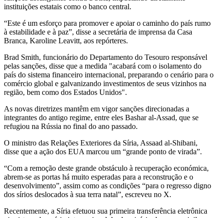
instituições estatais como o banco central.
“Este é um esforço para promover e apoiar o caminho do país rumo
à estabilidade e à paz”, disse a secretária de imprensa da Casa
Branca, Karoline Leavitt, aos repórteres.
Brad Smith, funcionário do Departamento do Tesouro responsável
pelas sanções, disse que a medida "acabará com o isolamento do
país do sistema financeiro internacional, preparando o cenário para o
comércio global e galvanizando investimentos de seus vizinhos na
região, bem como dos Estados Unidos".
As novas diretrizes mantêm em vigor sanções direcionadas a
integrantes do antigo regime, entre eles Bashar al-Assad, que se
refugiou na Rússia no final do ano passado.
O ministro das Relações Exteriores da Síria, Assaad al-Shibani,
disse que a ação dos EUA marcou um “grande ponto de virada”.
“Com a remoção deste grande obstáculo à recuperação económica,
abrem-se as portas há muito esperadas para a reconstrução e o
desenvolvimento”, assim como as condições “para o regresso digno
dos sírios deslocados à sua terra natal”, escreveu no X.
Recentemente, a Síria efetuou sua primeira transferência eletrônica