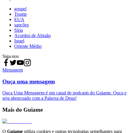
gospel
Trump
EUA
sanções
Síria
Acordos de Abraão
Israel
Oriente Médio
Siga-nos
Mensagem
Ouça uma mensagem
Ouça Uma Mensagem é um canal de podcasts do Guiame. Ouça e
seja abençoado com a Palavra de Deus!
Mais do Guiame
O
Guiame
utiliza cookies e outras tecnologias semelhantes para