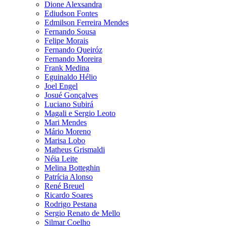
Dione Alexsandra
Ediudson Fontes
Edmilson Ferreira Mendes
Fernando Sousa
Felipe Morais
Fernando Queiróz
Fernando Moreira
Frank Medina
Eguinaldo Hélio
Joel Engel
Josué Gonçalves
Luciano Subirá
Magali e Sergio Leoto
Mari Mendes
Mário Moreno
Marisa Lobo
Matheus Grismaldi
Néia Leite
Melina Botteghin
Patrícia Alonso
René Breuel
Ricardo Soares
Rodrigo Pestana
Sergio Renato de Mello
Silmar Coelho