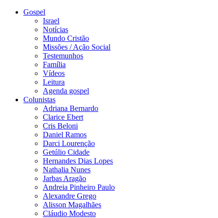
Gospel
Israel
Notícias
Mundo Cristão
Missões / Ação Social
Testemunhos
Família
Vídeos
Leitura
Agenda gospel
Colunistas
Adriana Bernardo
Clarice Ebert
Cris Beloni
Daniel Ramos
Darci Lourenção
Getúlio Cidade
Hernandes Dias Lopes
Nathalia Nunes
Jarbas Aragão
Andreia Pinheiro Paulo
Alexandre Grego
Alisson Magalhães
Cláudio Modesto