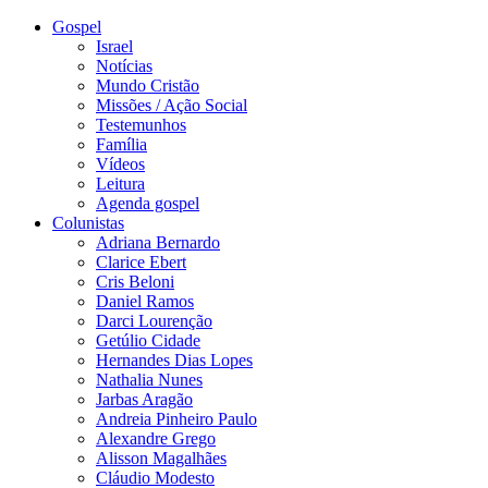
Gospel
Israel
Notícias
Mundo Cristão
Missões / Ação Social
Testemunhos
Família
Vídeos
Leitura
Agenda gospel
Colunistas
Adriana Bernardo
Clarice Ebert
Cris Beloni
Daniel Ramos
Darci Lourenção
Getúlio Cidade
Hernandes Dias Lopes
Nathalia Nunes
Jarbas Aragão
Andreia Pinheiro Paulo
Alexandre Grego
Alisson Magalhães
Cláudio Modesto