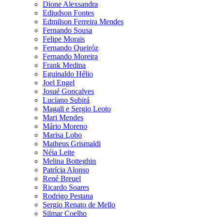
Dione Alexsandra
Ediudson Fontes
Edmilson Ferreira Mendes
Fernando Sousa
Felipe Morais
Fernando Queiróz
Fernando Moreira
Frank Medina
Eguinaldo Hélio
Joel Engel
Josué Gonçalves
Luciano Subirá
Magali e Sergio Leoto
Mari Mendes
Mário Moreno
Marisa Lobo
Matheus Grismaldi
Néia Leite
Melina Botteghin
Patrícia Alonso
René Breuel
Ricardo Soares
Rodrigo Pestana
Sergio Renato de Mello
Silmar Coelho