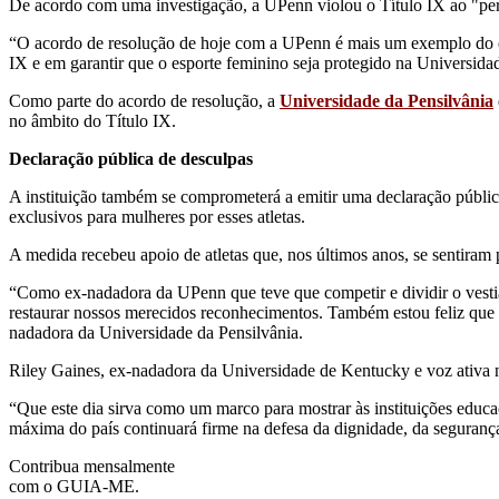
De acordo com uma investigação, a UPenn violou o Título IX ao "per
“O acordo de resolução de hoje com a UPenn é mais um exemplo do ef
IX e em garantir que o esporte feminino seja protegido na Universid
Como parte do acordo de resolução, a
Universidade da Pensilvânia
no âmbito do Título IX.
Declaração pública de desculpas
A instituição também se comprometerá a emitir uma declaração pública
exclusivos para mulheres por esses atletas.
A medida recebeu apoio de atletas que, nos últimos anos, se sentiram
“Como ex-nadadora da UPenn que teve que competir e dividir o vesti
restaurar nossos merecidos reconhecimentos. Também estou feliz que
nadadora da Universidade da Pensilvânia.
Riley Gaines, ex-nadadora da Universidade de Kentucky e voz ativa n
“Que este dia sirva como um marco para mostrar às instituições educac
máxima do país continuará firme na defesa da dignidade, da segurança
Contribua mensalmente
com o GUIA-ME.