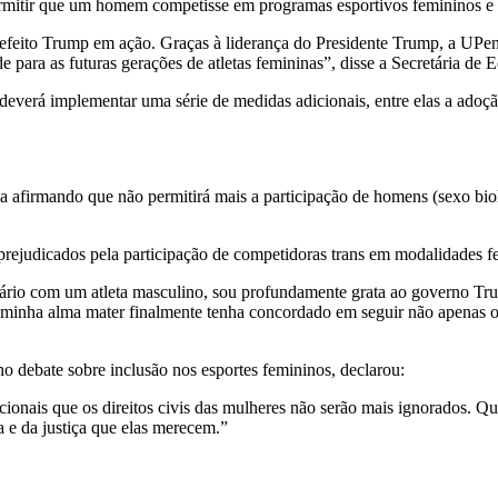
mitir que um homem competisse em programas esportivos femininos e oc
eito Trump em ação. Graças à liderança do Presidente Trump, a UPenn
ade para as futuras gerações de atletas femininas”, disse a Secretári
deverá implementar uma série de medidas adicionais, entre elas a adoçã
 afirmando que não permitirá mais a participação de homens (sexo biol
 prejudicados pela participação de competidoras trans em modalidades f
ário com um atleta masculino, sou profundamente grata ao governo Tru
 minha alma mater finalmente tenha concordado em seguir não apenas o
o debate sobre inclusão nos esportes femininos, declarou:
ionais que os direitos civis das mulheres não serão mais ignorados. Que
 e da justiça que elas merecem.”