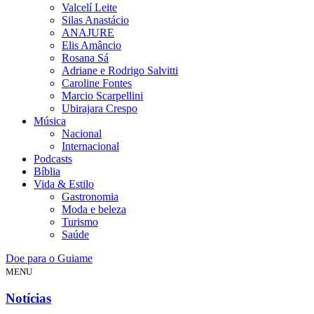
Valcelí Leite
Silas Anastácio
ANAJURE
Elis Amâncio
Rosana Sá
Adriane e Rodrigo Salvitti
Caroline Fontes
Marcio Scarpellini
Ubirajara Crespo
Música
Nacional
Internacional
Podcasts
Bíblia
Vida & Estilo
Gastronomia
Moda e beleza
Turismo
Saúde
Doe para o Guiame
MENU
Notícias