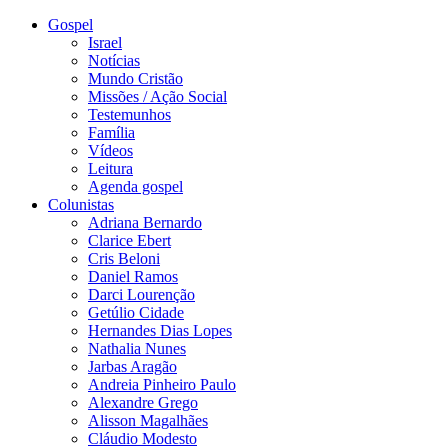
Gospel
Israel
Notícias
Mundo Cristão
Missões / Ação Social
Testemunhos
Família
Vídeos
Leitura
Agenda gospel
Colunistas
Adriana Bernardo
Clarice Ebert
Cris Beloni
Daniel Ramos
Darci Lourenção
Getúlio Cidade
Hernandes Dias Lopes
Nathalia Nunes
Jarbas Aragão
Andreia Pinheiro Paulo
Alexandre Grego
Alisson Magalhães
Cláudio Modesto