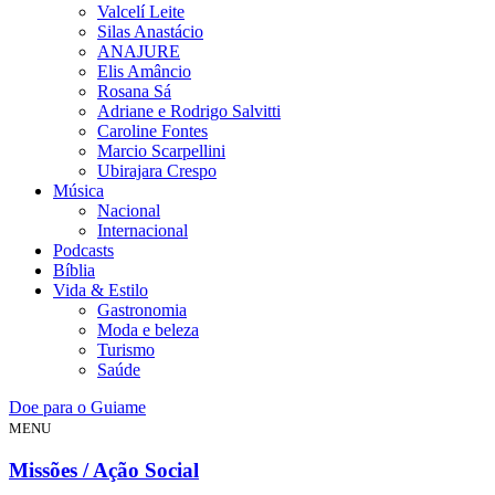
Valcelí Leite
Silas Anastácio
ANAJURE
Elis Amâncio
Rosana Sá
Adriane e Rodrigo Salvitti
Caroline Fontes
Marcio Scarpellini
Ubirajara Crespo
Música
Nacional
Internacional
Podcasts
Bíblia
Vida & Estilo
Gastronomia
Moda e beleza
Turismo
Saúde
Doe para o Guiame
MENU
Missões / Ação Social