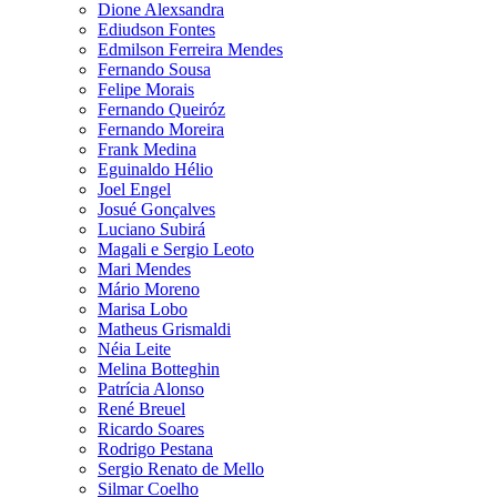
Dione Alexsandra
Ediudson Fontes
Edmilson Ferreira Mendes
Fernando Sousa
Felipe Morais
Fernando Queiróz
Fernando Moreira
Frank Medina
Eguinaldo Hélio
Joel Engel
Josué Gonçalves
Luciano Subirá
Magali e Sergio Leoto
Mari Mendes
Mário Moreno
Marisa Lobo
Matheus Grismaldi
Néia Leite
Melina Botteghin
Patrícia Alonso
René Breuel
Ricardo Soares
Rodrigo Pestana
Sergio Renato de Mello
Silmar Coelho