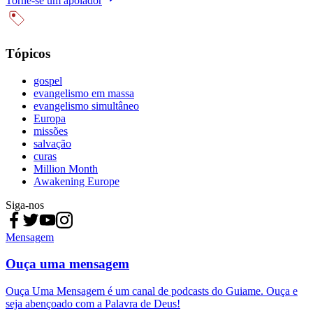
Torne-se um apoiador
Tópicos
gospel
evangelismo em massa
evangelismo simultâneo
Europa
missões
salvação
curas
Million Month
Awakening Europe
Siga-nos
Mensagem
Ouça uma mensagem
Ouça Uma Mensagem é um canal de podcasts do Guiame. Ouça e
seja abençoado com a Palavra de Deus!