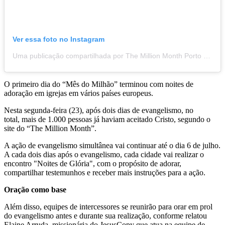
Ver essa foto no Instagram
Uma publicação compartilhada por The Million Month Porto (@millionmonthporto)
O primeiro dia do “Mês do Milhão” terminou com noites de
adoração em igrejas em vários países europeus.
Nesta segunda-feira (23), após dois dias de evangelismo, no
total, mais de 1.000 pessoas já haviam aceitado Cristo, segundo o
site do “The Million Month”.
A ação de evangelismo simultânea vai continuar até o dia 6 de julho.
A cada dois dias após o evangelismo, cada cidade vai realizar o
encontro "Noites de Glória", com o propósito de adorar,
compartilhar testemunhos e receber mais instruções para a ação.
Oração como base
Além disso, equipes de intercessores se reunirão para orar em prol
do evangelismo antes e durante sua realização, conforme relatou
Elaine Arruda, missionária do JesusCopy que atua na equipe de