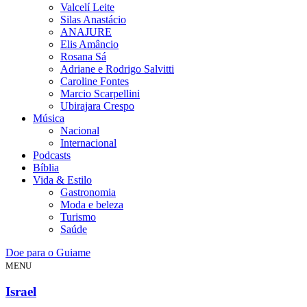
Valcelí Leite
Silas Anastácio
ANAJURE
Elis Amâncio
Rosana Sá
Adriane e Rodrigo Salvitti
Caroline Fontes
Marcio Scarpellini
Ubirajara Crespo
Música
Nacional
Internacional
Podcasts
Bíblia
Vida & Estilo
Gastronomia
Moda e beleza
Turismo
Saúde
Doe para o Guiame
MENU
Israel