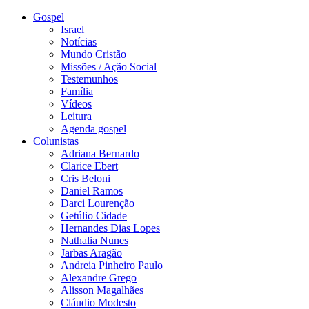
Gospel
Israel
Notícias
Mundo Cristão
Missões / Ação Social
Testemunhos
Família
Vídeos
Leitura
Agenda gospel
Colunistas
Adriana Bernardo
Clarice Ebert
Cris Beloni
Daniel Ramos
Darci Lourenção
Getúlio Cidade
Hernandes Dias Lopes
Nathalia Nunes
Jarbas Aragão
Andreia Pinheiro Paulo
Alexandre Grego
Alisson Magalhães
Cláudio Modesto