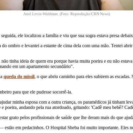
Ariel Levin-Waldman. (Foto: Reprodução/CBN News)
eguida, ele localizou a família e viu que sua sogra estava presa debai
a do ombro e levantei a estante de cima dela com uma mão. Tentei abr
 não tinha ideia de quem era porque havia muita poeira e eu não estav
ormando em um apartamento secundário".
 a
queda do míssil
, o que abriu caminho para eles subirem as escadas. S
beiro para que ele pudesse socorrê-la.
udar minha esposa com a outra criança, os paramédicos já tinham lev
e e poeira, andando pela rua atordoado, gritando: 'Cadê meu bebê? Cadê
estar grato pelos profissionais de saúde que lhe deram mais do que aju
 — estão em pedacinhos. O Hospital Sheba foi muito importante. Eles no