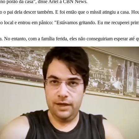
o no porão da casa”, disse Ariel à CBN News.
o o pai dela descer também. E foi então que o míssil atingiu a casa. H
 no local e entrou em pânico: "Estávamos gritando. Eu me recuperei prime
ia. No entanto, com a família ferida, eles não conseguiriam esperar até 