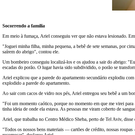
Socorrendo a família
Em meio à fumaça, Ariel conseguiu ver que não estava lesionado. Em s
"Joguei minha filha, minha pequena, a bebê de sete semanas, por cim
saírem do abrigo", contou ele.
Um bombeiro conseguiu localizá-los e os ajudou a sair do abrigo: "Eu
escadas do porão. O lugar havia sido subdividido, o porão se transf
Ariel explicou que a parede do apartamento secundário explodiu com
explodido a parede do apartamento.
Ao sair com cacos de vidro nos pés, Ariel entregou seu bebê a um bom
"Foi um momento caótico, porque no momento em que me virei para aj
tinha ideia de onde ela estava. As pessoas me viram coberto de sangu
Ariel, que trabalha no Centro Médico Sheba, perto de Tel Aviv, disse 
"Todos os nossos bens materiais — cartões de crédito, nossas roupas
recomeçar", declarou Ariel.