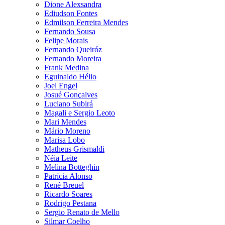
Dione Alexsandra
Ediudson Fontes
Edmilson Ferreira Mendes
Fernando Sousa
Felipe Morais
Fernando Queiróz
Fernando Moreira
Frank Medina
Eguinaldo Hélio
Joel Engel
Josué Gonçalves
Luciano Subirá
Magali e Sergio Leoto
Mari Mendes
Mário Moreno
Marisa Lobo
Matheus Grismaldi
Néia Leite
Melina Botteghin
Patrícia Alonso
René Breuel
Ricardo Soares
Rodrigo Pestana
Sergio Renato de Mello
Silmar Coelho