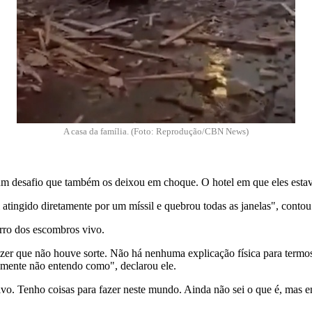
A casa da família. (Foto: Reprodução/CBN News)
 um desafio que também os deixou em choque. O hotel em que eles esta
 atingido diretamente por um míssil e quebrou todas as janelas", contou
orro dos escombros vivo.
er que não houve sorte. Não há nenhuma explicação física para termos s
icamente não entendo como", declarou ele.
o. Tenho coisas para fazer neste mundo. Ainda não sei o que é, mas en