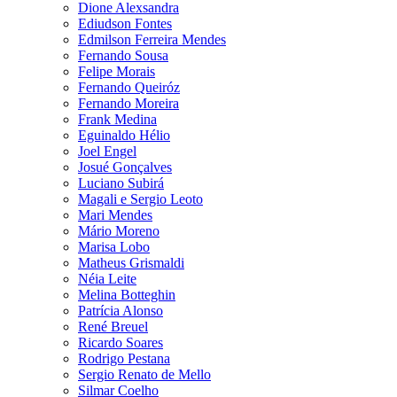
Dione Alexsandra
Ediudson Fontes
Edmilson Ferreira Mendes
Fernando Sousa
Felipe Morais
Fernando Queiróz
Fernando Moreira
Frank Medina
Eguinaldo Hélio
Joel Engel
Josué Gonçalves
Luciano Subirá
Magali e Sergio Leoto
Mari Mendes
Mário Moreno
Marisa Lobo
Matheus Grismaldi
Néia Leite
Melina Botteghin
Patrícia Alonso
René Breuel
Ricardo Soares
Rodrigo Pestana
Sergio Renato de Mello
Silmar Coelho