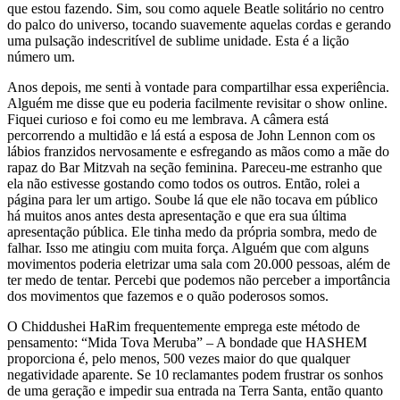
que estou fazendo. Sim, sou como aquele Beatle solitário no centro
do palco do universo, tocando suavemente aquelas cordas e gerando
uma pulsação indescritível de sublime unidade. Esta é a lição
número um.
Anos depois, me senti à vontade para compartilhar essa experiência.
Alguém me disse que eu poderia facilmente revisitar o show online.
Fiquei curioso e foi como eu me lembrava. A câmera está
percorrendo a multidão e lá está a esposa de John Lennon com os
lábios franzidos nervosamente e esfregando as mãos como a mãe do
rapaz do Bar Mitzvah na seção feminina. Pareceu-me estranho que
ela não estivesse gostando como todos os outros. Então, rolei a
página para ler um artigo. Soube lá que ele não tocava em público
há muitos anos antes desta apresentação e que era sua última
apresentação pública. Ele tinha medo da própria sombra, medo de
falhar. Isso me atingiu com muita força. Alguém que com alguns
movimentos poderia eletrizar uma sala com 20.000 pessoas, além de
ter medo de tentar. Percebi que podemos não perceber a importância
dos movimentos que fazemos e o quão poderosos somos.
O Chiddushei HaRim frequentemente emprega este método de
pensamento: “Mida Tova Meruba” – A bondade que HASHEM
proporciona é, pelo menos, 500 vezes maior do que qualquer
negatividade aparente. Se 10 reclamantes podem frustrar os sonhos
de uma geração e impedir sua entrada na Terra Santa, então quanto