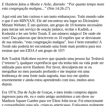
E Hashem falou a Moshe e Arão, dizendo: “Por quanto tempo mais
esta congregação maligna...”
(Nm 14:26-27)
Aqui está um fato curioso e um tanto embaraçoso. Todo mundo sabe
o que é um MINYAN. Ele até encontrou seu lugar no Dicionário
Miriam Webster. É um quórum, um grupo de 10 homens necessário
para iniciar um serviço de oração judaico, recitar o Kadish, a
Kedushá e ler um Sefer Torah. É um número mágico! De onde ele
vem? Das palavras que descrevem os 10 espiões que se desviaram
de sua missão, “esta congregação maligna”. Isso é bem estranho! A
Torah não poderia ter encontrado uma fonte mais positiva para nos
ensinar que um EIDA é um grupo de 10?!
Reb Tzadok HaKohen escreve que quando uma pessoa faz Teshuvá
(“retorno”), qualquer experiência que ela tenha tido na vida pode ser
utilizada para servir Hashem. Por favor, desculpem-me se eu
mergulhar no meu passado profundo e me inspirar em uma
lembrança de uma fonte nada sagrada, mas isso me ajudou
enormemente e ainda estou aprendendo com isso, muitos anos
depois.
Era 1974, Dia de Ação de Graças, e meu irmão comprou alguns
ingressos para ele, eu e outro amigo assistirmos a um show no
Madison Square Garden para ver Elton John tocar. Foi emocionante
e extraordinário para nós, crianças americanas. Estávamos realmente