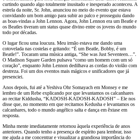
curtindo quando algo totalmente inusitado e inesperado aconteceu. A
estrela da noite, Sr. John, anunciou no meio do evento que estava
convidando um bom amigo para subir ao palco e prosseguiu dando
as boas-vindas a John Lennon. Agora, John Lennon era um Beatle e
os Beatles tiveram um status quase divino entre os jovens do mundo
todo por décadas.
O lugar ficou uma loucura. Meu irmão estava me dando uma
cotovelada nas costelas e gritando: “É um Beatle, Bobby, é um
Beatle!”. Tocaram uma música antiga, “She was Just Seventeen…”.
O Madison Square Garden pulsava “como um homem com um só
coração”, enquanto John Lennon dedilhava as cordas do violão com
destreza. Foi um dos eventos mais mágicos e unificadores que já
presenciei.
Anos depois, fui até a Yeshiva Ohr Somayach em Monsey e me
lembro de um Rebe explicando por que levantamos os calcanhares
ao recitar Kiddusha, “KADOSH-KADOSH-KADOSH” – Ele nos
disse que, no momento em que recitamos Kedusha e levantamos os
calcanhares, todo o mundo angélico salta e dança em êxtase em
resposta.
Minha mente imediatamente retornou àquela experiência de anos
anteriores. Quando tenho a presença de espírito para lembrar, isso
me ajuda a me concentrar e visualizar a grandiosa importância do