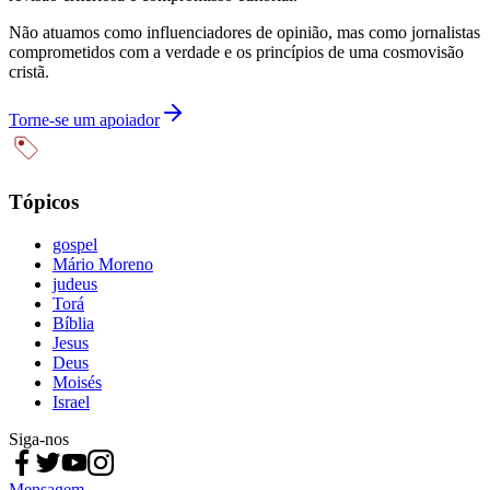
Não atuamos como influenciadores de opinião, mas como jornalistas
comprometidos com a verdade e os princípios de uma cosmovisão
cristã.
Torne-se um apoiador
Tópicos
gospel
Mário Moreno
judeus
Torá
Bíblia
Jesus
Deus
Moisés
Israel
Siga-nos
Mensagem