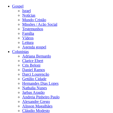
Gospel
Israel
Notícias
Mundo Cristão
Missões / Ação Social
Testemunhos
Família
Vídeos
Leitura
Agenda gospel
Colunistas
Adriana Bernardo
Clarice Ebert
Cris Beloni
Daniel Ramos
Darci Lourenção
Getúlio Cidade
Hernandes Dias Lopes
Nathalia Nunes
Jarbas Aragão
Andreia Pinheiro Paulo
Alexandre Grego
Alisson Magalhães
Cláudio Modesto