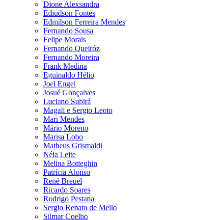
Dione Alexsandra
Ediudson Fontes
Edmilson Ferreira Mendes
Fernando Sousa
Felipe Morais
Fernando Queiróz
Fernando Moreira
Frank Medina
Eguinaldo Hélio
Joel Engel
Josué Gonçalves
Luciano Subirá
Magali e Sergio Leoto
Mari Mendes
Mário Moreno
Marisa Lobo
Matheus Grismaldi
Néia Leite
Melina Botteghin
Patrícia Alonso
René Breuel
Ricardo Soares
Rodrigo Pestana
Sergio Renato de Mello
Silmar Coelho