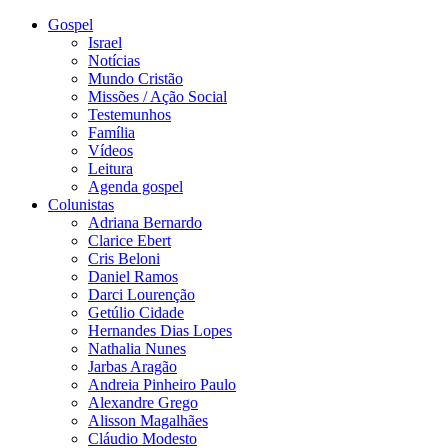
Gospel
Israel
Notícias
Mundo Cristão
Missões / Ação Social
Testemunhos
Família
Vídeos
Leitura
Agenda gospel
Colunistas
Adriana Bernardo
Clarice Ebert
Cris Beloni
Daniel Ramos
Darci Lourenção
Getúlio Cidade
Hernandes Dias Lopes
Nathalia Nunes
Jarbas Aragão
Andreia Pinheiro Paulo
Alexandre Grego
Alisson Magalhães
Cláudio Modesto