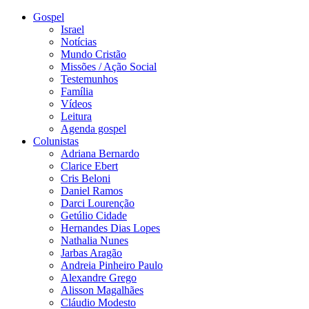
Gospel
Israel
Notícias
Mundo Cristão
Missões / Ação Social
Testemunhos
Família
Vídeos
Leitura
Agenda gospel
Colunistas
Adriana Bernardo
Clarice Ebert
Cris Beloni
Daniel Ramos
Darci Lourenção
Getúlio Cidade
Hernandes Dias Lopes
Nathalia Nunes
Jarbas Aragão
Andreia Pinheiro Paulo
Alexandre Grego
Alisson Magalhães
Cláudio Modesto