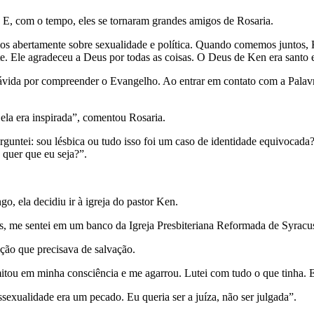
a. E, com o tempo, eles se tornaram grandes amigos de Rosaria.
s abertamente sobre sexualidade e política. Quando comemos juntos, 
e. Ele agradeceu a Deus por todas as coisas. O Deus de Ken era santo e 
 ávida por compreender o Evangelho. Ao entrar em contato com a Palavra
 ela era inspirada”, comentou Rosaria.
guntei: sou lésbica ou tudo isso foi um caso de identidade equivocada?
quer que eu seja?”.
o, ela decidiu ir à igreja do pastor Ken.
s, me sentei em um banco da Igreja Presbiteriana Reformada de Syracu
ção que precisava de salvação.
ou em minha consciência e me agarrou. Lutei com tudo o que tinha. Eu
xualidade era um pecado. Eu queria ser a juíza, não ser julgada”.