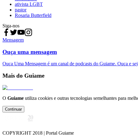
ativista LGBT
pastor
Rosaria Butterfield
Siga-nos
Mensagem
Ouça uma mensagem
Ouça Uma Mensagem é um canal de podcasts do Guiame. Ouça e sej
Mais do Guiame
O
Guiame
utiliza cookies e outras tecnologias semelhantes para melh
Continuar
COPYRIGHT 2018 | Portal Guiame