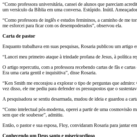
“Como professora universitária, cansei de alunos que pareciam acredit
um versículo da Bíblia em uma conversa. Estúpido. Inútil. Ameaçador. 
“Como professora de inglês e estudos femininos, a caminho de me to
me esforcei para ficar com os desempoderados”, observou ela.
Carta de pastor
Enquanto trabalhava em suas pesquisas, Rosaria publicou um artigo em 
“Lancei meu primeiro ataque à trindade profana de Jesus, à política re
O artigo repercutiu, com a professora recebendo cartas de fãs e carta
Era uma carta gentil e inquisitiva”, disse Rosaria.
“Ken Smith me encorajou a explorar o tipo de perguntas que admiro:
vez disso, ele me pediu para defender os pressupostos que o sustentav
A pesquisadora se sentiu desarmada, mudou de ideia e guardou a cart
“Como intelectual pós-moderna, operei a partir de uma cosmovisão mat
sem que ele soubesse”, admitiu.
Então, o pastor e sua esposa, Floy, convidaram Rosaria para jantar em
Conhecendo um Deus santo e misericordioso