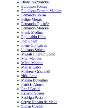
Dione Alexsandra
Ediudson Fontes
Edmilson Ferreira Mendes
Fernando Sousa
Felipe Morais
Fernando Queiróz
Fernando Moreira
Frank Medina
Eguinaldo Hélio
Joel Engel
Josué Gonçalves
Luciano Subirá
Magali e Sergio Leoto
Mari Mendes
Mário Moreno
Marisa Lobo
Matheus Grismaldi
Néia Leite
Melina Botteghin
Patrícia Alonso
René Breuel
Ricardo Soares
Rodrigo Pestana
Sergio Renato de Mello
Silmar Coelho