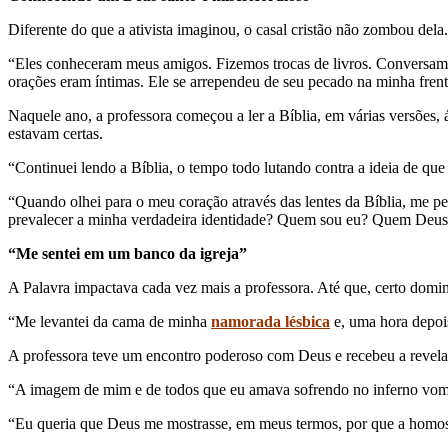
Diferente do que a ativista imaginou, o casal cristão não zombou del
“Eles conheceram meus amigos. Fizemos trocas de livros. Conversamo
orações eram íntimas. Ele se arrependeu de seu pecado na minha frent
Naquele ano, a professora começou a ler a Bíblia, em várias versões,
estavam certas.
“Continuei lendo a Bíblia, o tempo todo lutando contra a ideia de que
“Quando olhei para o meu coração através das lentes da Bíblia, me per
prevalecer a minha verdadeira identidade? Quem sou eu? Quem Deus 
“Me sentei em um banco da igreja”
A Palavra impactava cada vez mais a professora. Até que, certo doming
“Me levantei da cama de minha
namorada lésbica
e, uma hora depoi
A professora teve um encontro poderoso com Deus e recebeu a revela
“A imagem de mim e de todos que eu amava sofrendo no inferno vomit
“Eu queria que Deus me mostrasse, em meus termos, por que a homosse