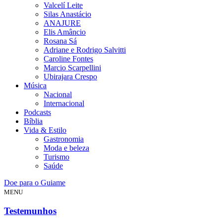
Valcelí Leite
Silas Anastácio
ANAJURE
Elis Amâncio
Rosana Sá
Adriane e Rodrigo Salvitti
Caroline Fontes
Marcio Scarpellini
Ubirajara Crespo
Música
Nacional
Internacional
Podcasts
Bíblia
Vida & Estilo
Gastronomia
Moda e beleza
Turismo
Saúde
Doe para o Guiame
MENU
Testemunhos