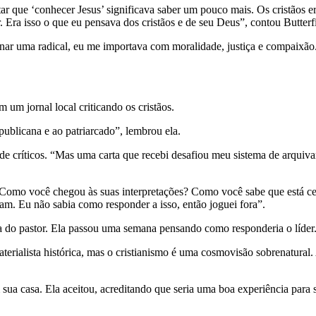
ar que ‘conhecer Jesus’ significava saber um pouco mais. Os cristãos e
Era isso o que eu pensava dos cristãos e de seu Deus”, contou Butterfi
rnar uma radical, eu me importava com moralidade, justiça e compaixã
um jornal local criticando os cristãos.
publicana e ao patriarcado”, lembrou ela.
s de críticos. “Mas uma carta que recebi desafiou meu sistema de arquiv
 Como você chegou às suas interpretações? Como você sabe que está c
am. Eu não sabia como responder a isso, então joguei fora”.
a do pastor. Ela passou uma semana pensando como responderia o líder
erialista histórica, mas o cristianismo é uma cosmovisão sobrenatural.
 sua casa. Ela aceitou, acreditando que seria uma boa experiência para 