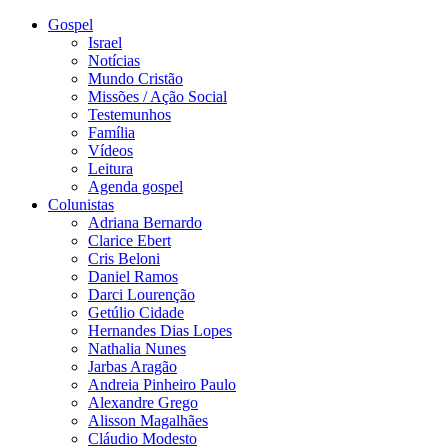
Gospel
Israel
Notícias
Mundo Cristão
Missões / Ação Social
Testemunhos
Família
Vídeos
Leitura
Agenda gospel
Colunistas
Adriana Bernardo
Clarice Ebert
Cris Beloni
Daniel Ramos
Darci Lourenção
Getúlio Cidade
Hernandes Dias Lopes
Nathalia Nunes
Jarbas Aragão
Andreia Pinheiro Paulo
Alexandre Grego
Alisson Magalhães
Cláudio Modesto