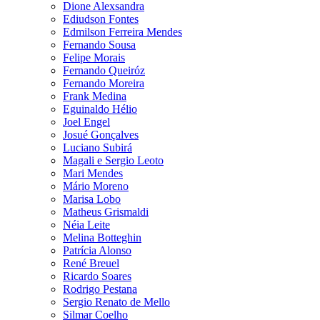
Dione Alexsandra
Ediudson Fontes
Edmilson Ferreira Mendes
Fernando Sousa
Felipe Morais
Fernando Queiróz
Fernando Moreira
Frank Medina
Eguinaldo Hélio
Joel Engel
Josué Gonçalves
Luciano Subirá
Magali e Sergio Leoto
Mari Mendes
Mário Moreno
Marisa Lobo
Matheus Grismaldi
Néia Leite
Melina Botteghin
Patrícia Alonso
René Breuel
Ricardo Soares
Rodrigo Pestana
Sergio Renato de Mello
Silmar Coelho